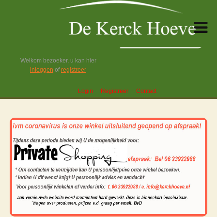
Welkom bezoeker, u kan hier
inloggen
of
registreer
Login
Registreer
Contact