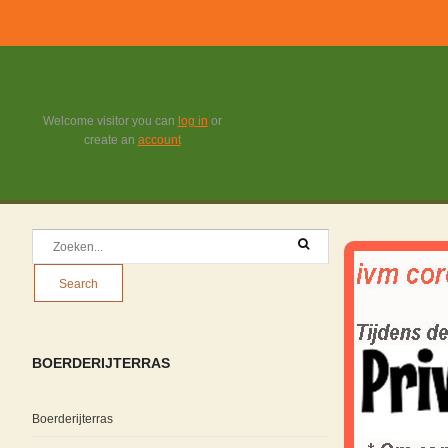
Welcome visitor you can
log in
or
create an
account
BOERDERIJTERRAS
Boerderijterras