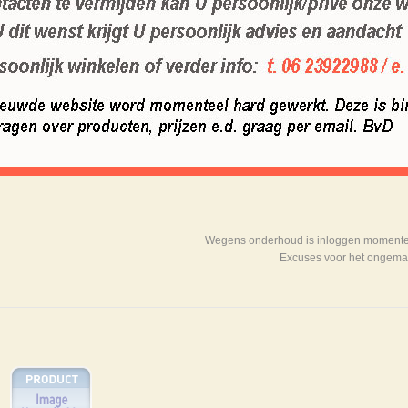
Wegens onderhoud is inloggen momenteel
Excuses voor het ongema