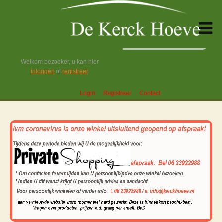
Welkom bezoeker, u kan hier
inloggen
of
registreer
Login
Registreer
Contact