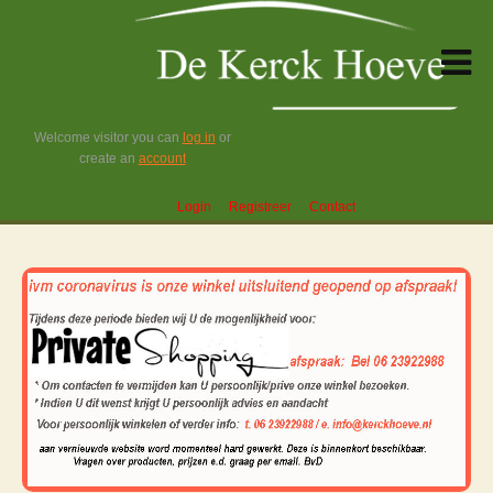
Welcome visitor you can
log in
or
create an
account
Login
Registreer
Contact