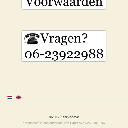
©2017 Kerckhoeve
Kerckhoeve is een onderdeel van Cadix.bv : KVK 63819767