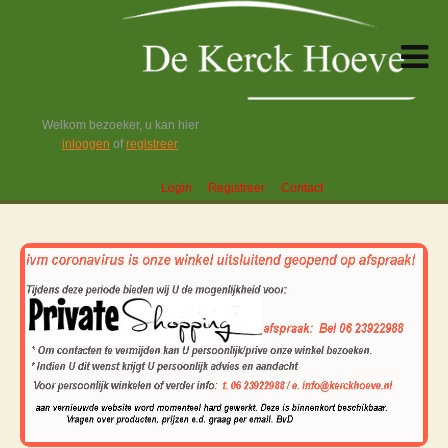
Welkom bezoeker, u kan hier
inloggen
of
registreer
Login
Registreer
Contact