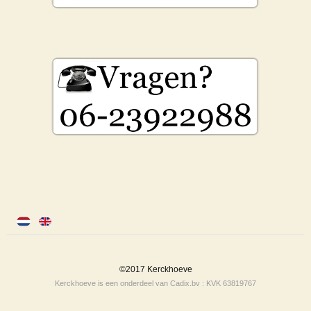
©2017 Kerckhoeve
Kerckhoeve is een onderdeel van Cadix.bv : KVK 63819767