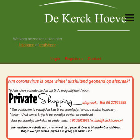
Welkom bezoeker, u kan hier
inloggen
of
registreer
Login
Registreer
Contact