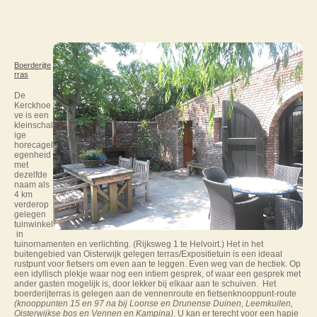
Boerderijte
rras
De
Kerckhoe
ve is een
kleinschal
ige
horecagel
egenheid
met
dezelfde
naam als
4 km
verderop
gelegen
tuinwinkel
in
tuinornamenten en verlichting. (Rijksweg 1 te Helvoirt.) Het in het
buitengebied van Oisterwijk gelegen terras/Expositietuin is een ideaal
rustpunt voor fietsers om even aan te leggen. Even weg van de hectiek. Op
een idyllisch plekje waar nog een intiem gesprek, of waar een gesprek met
ander gasten mogelijk is, door lekker bij elkaar aan te schuiven. Het
boerderijterras is gelegen aan de vennenroute en fietsenknooppunt-route
(knooppunten 15 en 97 na bij Loonse en Drunense Duinen, Leemkuilen,
Oisterwijkse bos en Vennen en Kampina)
. U kan er terecht voor een hapje