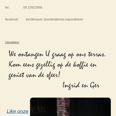
tel.: 06 23922988
facebook: kerckhoeve; boerderijterras expositietuin
Uitnodiging
:
Like onze