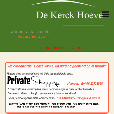
Welkom bezoeker, u kan hier
inloggen
of
registreer
Login
Registreer
Contact