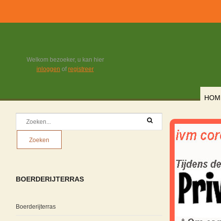
Welkom bezoeker, u kan hier
inloggen
of
registreer
HOM
BOERDERIJTERRAS
Boerderijterras