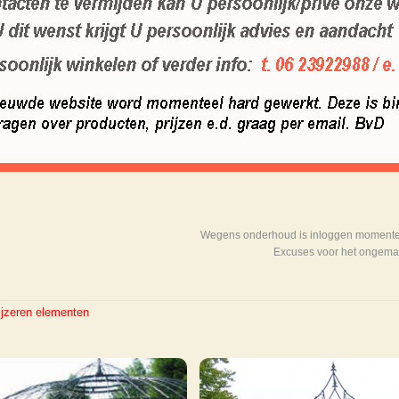
Wegens onderhoud is inloggen momenteel
Excuses voor het ongema
jzeren elementen