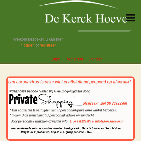
Welkom bezoeker, u kan hier
inloggen
of
registreer
Login
Registreer
Contact