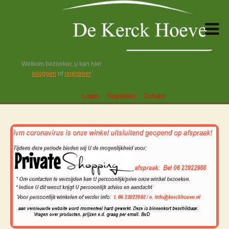
Welkom bezoeker, u kan hier
inloggen
of
registreer
Login
Registreer
Contact