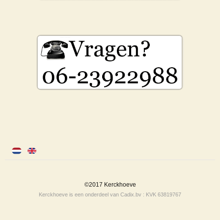
©2017 Kerckhoeve
Kerckhoeve is een onderdeel van Cadix.bv : KVK 63819767