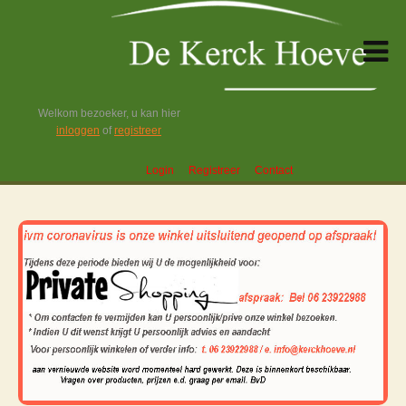
Welkom bezoeker, u kan hier
inloggen
of
registreer
Login
Registreer
Contact