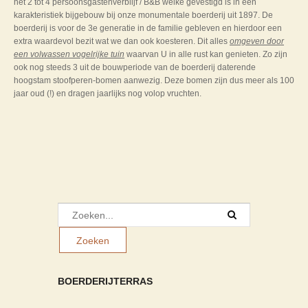
het 2 tot 4 persoonsgastenverblijf / B&B welke gevestigd is in een
karakteristiek bijgebouw bij onze monumentale boerderij uit 1897. De
boerderij is voor de 3e generatie in de familie gebleven en hierdoor een
extra waardevol bezit wat we dan ook koesteren. Dit alles
omgeven door
een volwassen vogelrijke tuin
waarvan U in alle rust kan genieten. Zo zijn
ook nog steeds 3 uit de bouwperiode van de boerderij daterende
hoogstam stoofperen-bomen aanwezig. Deze bomen zijn dus meer als 100
jaar oud (!) en dragen jaarlijks nog volop vruchten.
BOERDERIJTERRAS