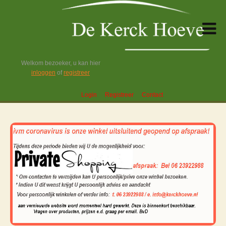
Welkom bezoeker, u kan hier
inloggen
of
registreer
Login
Registreer
Contact