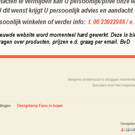
Wegens onderhoud is inloggen momenteel
Excuses voor het ongema
dingen
/
Designlamp Fano in koper
Designlam