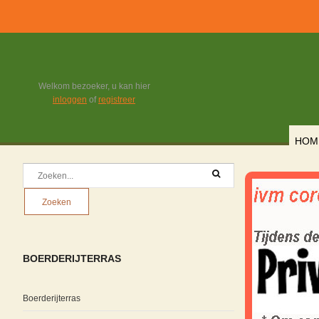
Welkom bezoeker, u kan hier
inloggen
of
registreer
HOM
BOERDERIJTERRAS
Boerderijterras