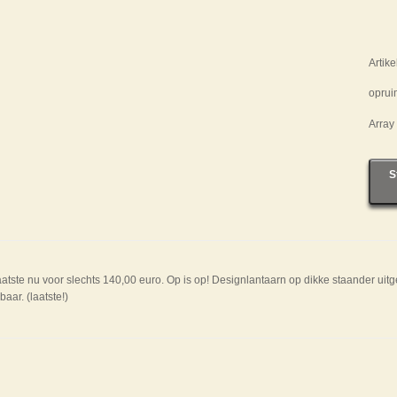
Artik
opruim
Array
S
atste nu voor slechts 140,00 euro. Op is op! Designlantaarn op dikke staander uit
aar. (laatste!)