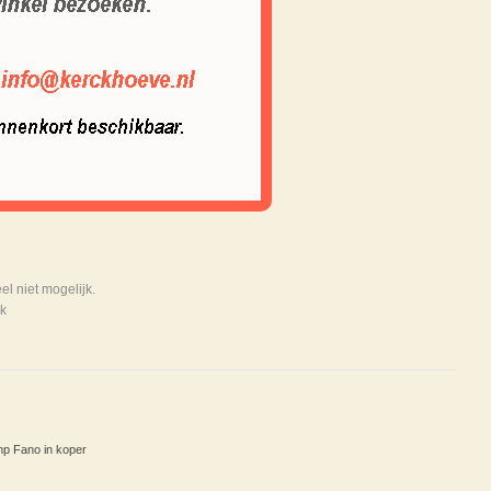
 niet mogelijk.
k
p Fano in koper