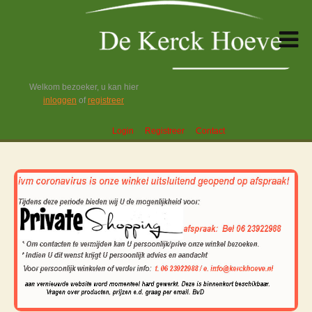
Welkom bezoeker, u kan hier
inloggen
of
registreer
Login
Registreer
Contact