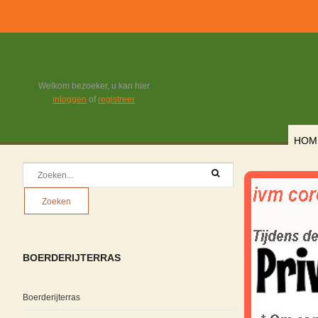
Welkom bezoeker, u kan hier
inloggen
of
registreer
HOM
BOERDERIJTERRAS
Boerderijterras