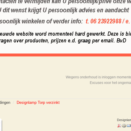
Wegens onderhoud is inloggen momenteel
Excuses voor het ongema
dingen
/
Designlamp Torp verzinkt
Designlam