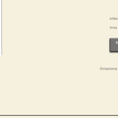
Artik
Array
S
Designlamp a