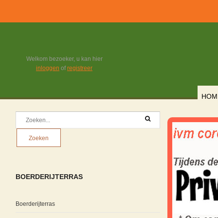
Welkom bezoeker, u kan hier
inloggen
of
registreer
HOM
BOERDERIJTERRAS
Boerderijterras