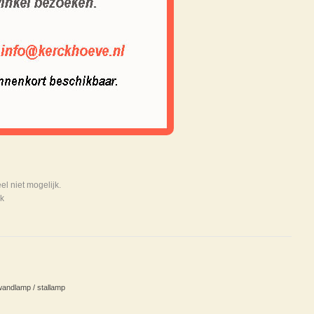
 niet mogelijk.
k
andlamp / stallamp