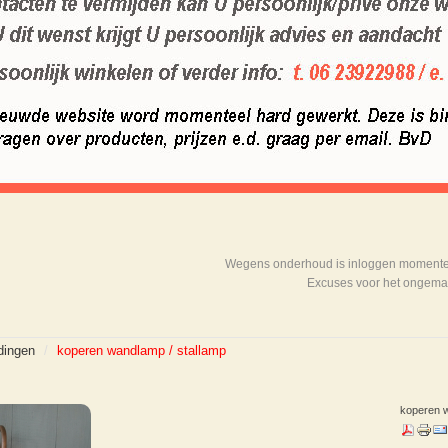
Wegens onderhoud is inloggen momenteel
Excuses voor het ongema
dingen
/
koperen wandlamp / stallamp
koperen w