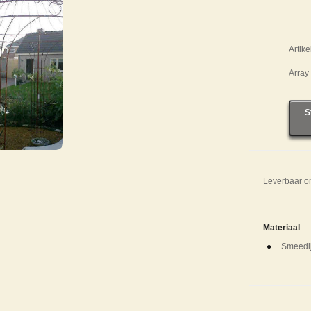
Artik
Array
S
Leverbaar o
Materiaal
Smeedij