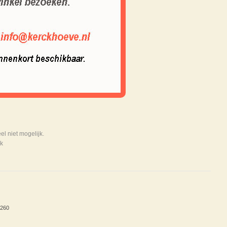
 niet mogelijk.
k
 260