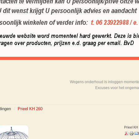
Wegens onderhoud is inloggen momenteel
Excuses voor het ongema
dingen
/
Prieel KH 260
Prieel KH