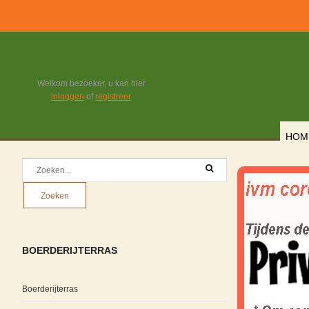
Welkom bezoeker, u kan hier
inloggen
of
registreer
HOM
BOERDERIJTERRAS
Boerderijterras