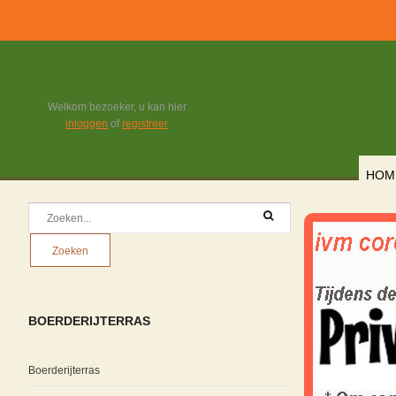
Welkom bezoeker, u kan hier
inloggen
of
registreer
HOM
BOERDERIJTERRAS
Boerderijterras