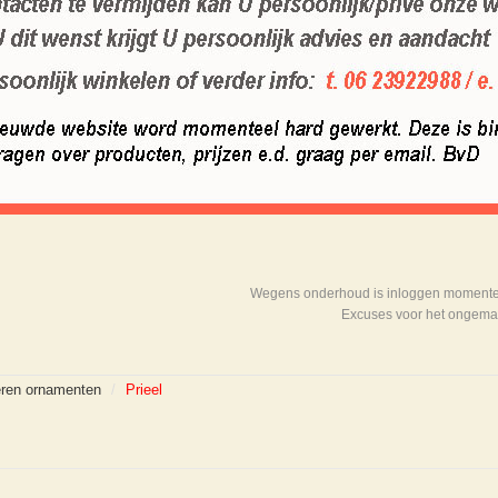
Wegens onderhoud is inloggen momenteel
Excuses voor het ongema
eren ornamenten
/
Prieel