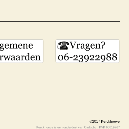
©2017 Kerckhoeve
Kerckhoeve is een onderdeel van Cadix.bv : KVK 63819767