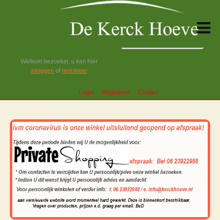
Welkom bezoeker, u kan hier
inloggen
of
registreer
Login
Registreer
Contact