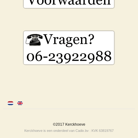
©2017 Kerckhoeve
Kerckhoeve is een onderdeel van Cadix.bv : KVK 63819767