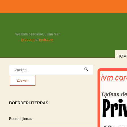
Welkom bezoeker, u kan hier
inloggen
of
registreer
HOM
BOERDERIJTERRAS
Boerderijterras