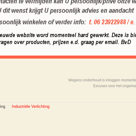
Wegens onderhoud is inloggen momenteel
Excuses voor het ongema
ting
/
Industriële Verlichting