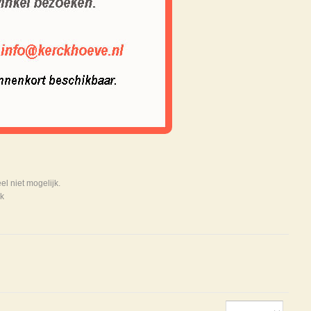
 niet mogelijk.
k