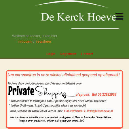
Welkom bezoeker, u kan hier
inloggen
of
registreer
Login
Registreer
Contact