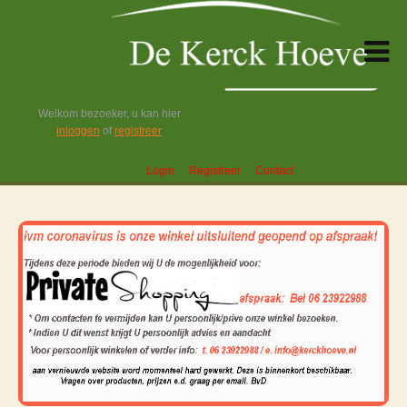
Welkom bezoeker, u kan hier
inloggen
of
registreer
Login
Registreer
Contact