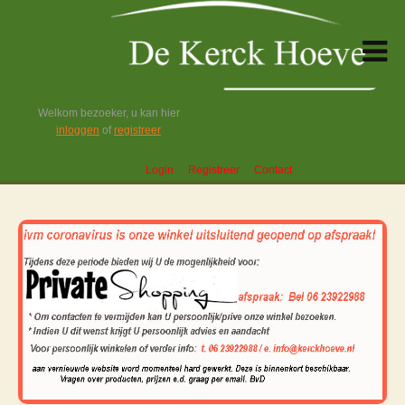
Welkom bezoeker, u kan hier
inloggen
of
registreer
Login
Registreer
Contact