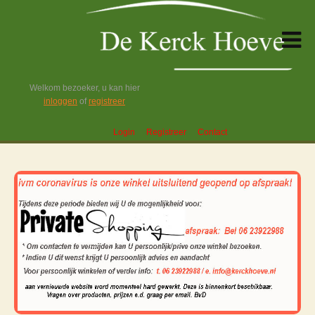
Welkom bezoeker, u kan hier
inloggen
of
registreer
Login
Registreer
Contact