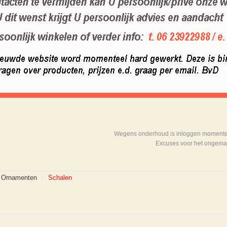
Wegens onderhoud is inloggen momenteel
Excuses voor het ongema
 Ornamenten
/
Schalen