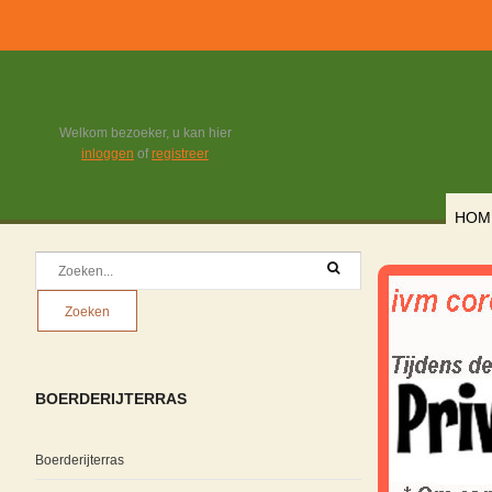
Welkom bezoeker, u kan hier
inloggen
of
registreer
HOM
BOERDERIJTERRAS
Boerderijterras