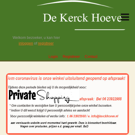
Welkom bezoeker, u kan hier
inloggen
of
registreer
Login
Registreer
Contact