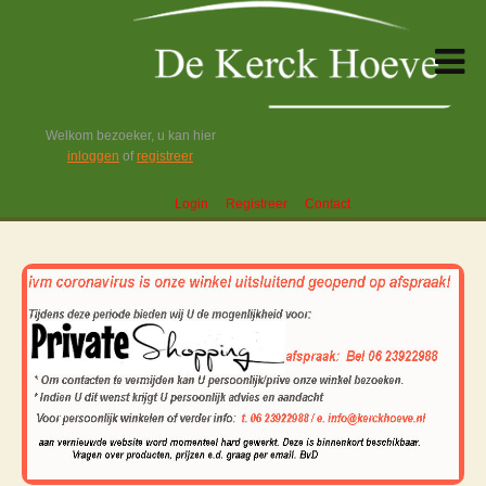
Welkom bezoeker, u kan hier
inloggen
of
registreer
Login
Registreer
Contact