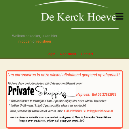
Welkom bezoeker, u kan hier
inloggen
of
registreer
Login
Registreer
Contact